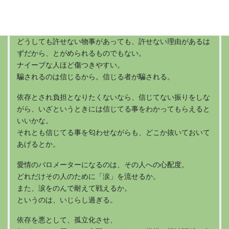
それは諦めでもあるのかもしれない。
どんな人もどこか一つはいい所があると思えれば許せるもの
だと思うが、
どうしても許せない物事があっても、許せない理由があるは
ずだから、とがめられるものでもない。
ナイーブな人ほど傷つきやすい。
騙されるのは信じるから。信じる者が騙される。
依存とされ負担となりたくないなら、信じてない振りをしな
がら、いざというときには信じてる事をわかってもらえると
いいかな。
それとも信じてる事を匂わせながらも、どこか抜いておいて
あげるとか。
愛情のバロメーターになるのは、その人への心配度。
どれだけその人のために「涙」を流せるか。
また、涙をのんで耐えて戦えるか。
というのは、いじらし過ぎる。
依存を悪として、孤立化させ、