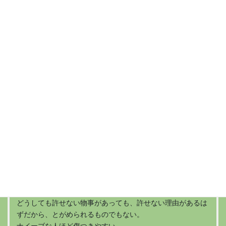
たいと思います。
自立とは、イコール 孤立化になるのではないかと思うので
す。
家族と引き離され、周りは福祉の人達ばかりになる？
依存は心の拠り所であり、ダメと言われ、大事にしていたも
のを引き離されれば、人は虚無感に襲われるのではないでし
ょうか。
人間関係において大事なものは「思いやり」だと思うので
す。
最近、人を監視管理し支配しようとする者が異常に増えてい
る気がします。
裏切られるのが恐いなら、信じないこと。
何も期待しなければ楽。
それは諦めでもあるのかもしれない。
どんな人もどこか一つはいい所があると思えれば許せるもの
だと思うが、
どうしても許せない物事があっても、許せない理由があるは
ずだから、とがめられるものでもない。